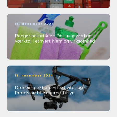
13. december 2024
Rengøringsartikler: Det uundværlige
værktøj i ethvert hjem og virksomhed
11. november 2024
Droneinspektion: Effektivitet og
Præcision til Moderne Tilsyn