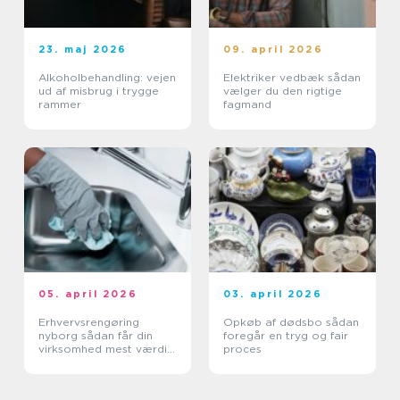
23. maj 2026
09. april 2026
Alkoholbehandling: vejen
Elektriker vedbæk sådan
ud af misbrug i trygge
vælger du den rigtige
rammer
fagmand
05. april 2026
03. april 2026
Erhvervsrengøring
Opkøb af dødsbo sådan
nyborg sådan får din
foregår en tryg og fair
virksomhed mest værdi
proces
ud af et rent miljø