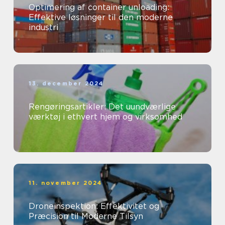
Optimering af container unloading:
Effektive løsninger til den moderne
industri
13. december 2024
Rengøringsartikler: Det uundværlige
værktøj i ethvert hjem og virksomhed
11. november 2024
Droneinspektion: Effektivitet og
Præcision til Moderne Tilsyn