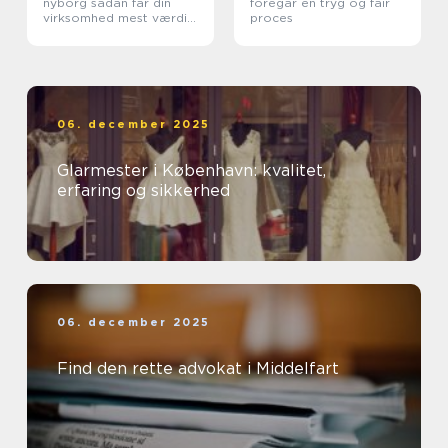
nyborg sådan får din
foregår en tryg og fair
virksomhed mest værdi
proces
ud af et rent miljø
06. december 2025
Glarmester i København: kvalitet,
erfaring og sikkerhed
06. december 2025
Find den rette advokat i Middelfart