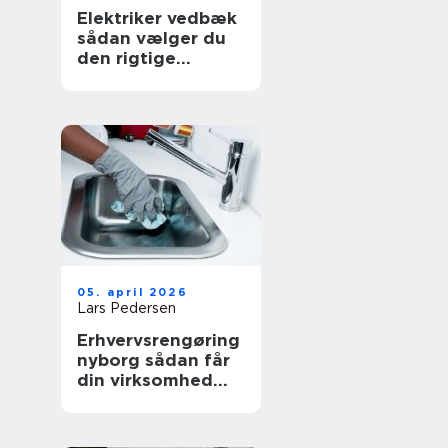
Elektriker vedbæk
sådan vælger du
den rigtige
fagmand
05. april 2026
Lars Pedersen
Erhvervsrengøring
nyborg sådan får
din virksomhed
mest værdi ud af
et rent miljø