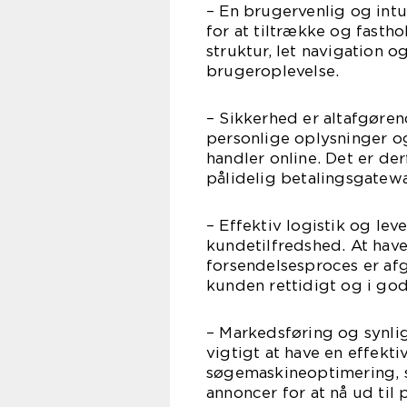
– En brugervenlig og intu
for at tiltrække og fastho
struktur, let navigation 
brugeroplevelse.
– Sikkerhed er altafgørend
personlige oplysninger og
handler online. Det er der
pålidelig betalingsgatewa
– Effektiv logistik og lev
kundetilfredshed. At have
forsendelsesproces er afgø
kunden rettidigt og i god
– Markedsføring og synlig
vigtigt at have en effekti
søgemaskineoptimering, s
annoncer for at nå ud til