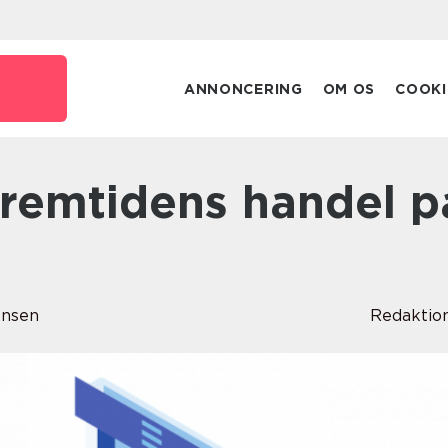
ANNONCERING
OM OS
COOKI
ensen
Redaktio