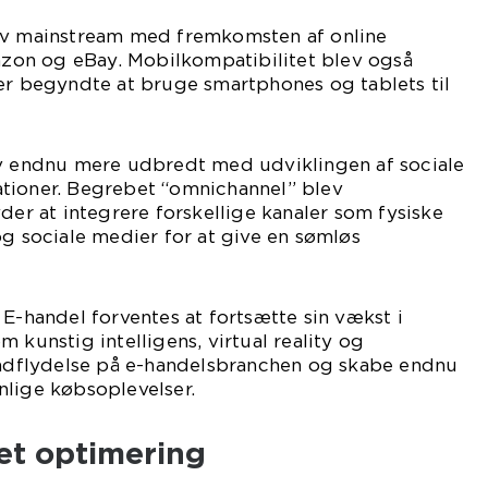
ev mainstream med fremkomsten af online
on og eBay. Mobilkompatibilitet blev også
er begyndte at bruge smartphones og tablets til
ev endnu mere udbredt med udviklingen af sociale
tioner. Begrebet “omnichannel” blev
der at integrere forskellige kanaler som fysiske
og sociale medier for at give en sømløs
 E-handel forventes at fortsætte sin vækst i
 kunstig intelligens, virtual reality og
 indflydelse på e-handelsbranchen og skabe endnu
nlige købsoplevelser.
et optimering