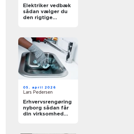
Elektriker vedbæk
sådan vælger du
den rigtige
fagmand
05. april 2026
Lars Pedersen
Erhvervsrengøring
nyborg sådan får
din virksomhed
mest værdi ud af
et rent miljø