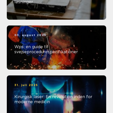
løsninger
03. august 2025
Wps: en guide til
svejseprocedurespecifikationer
31. juli 2025
Kirurgisk laser: En revolution inden for
moderne medicin