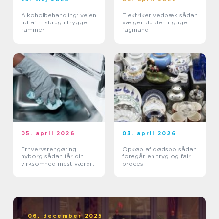
Alkoholbehandling: vejen
Elektriker vedbæk sådan
ud af misbrug i trygge
vælger du den rigtige
rammer
fagmand
05. april 2026
03. april 2026
Erhvervsrengøring
Opkøb af dødsbo sådan
nyborg sådan får din
foregår en tryg og fair
virksomhed mest værdi
proces
ud af et rent miljø
06. december 2025