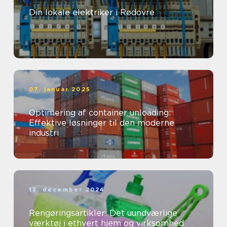
Din lokale elektriker i Rødovre
07. januar 2025
Optimering af container unloading:
Effektive løsninger til den moderne
industri
13. december 2024
Rengøringsartikler: Det uundværlige
værktøj i ethvert hjem og virksomhed