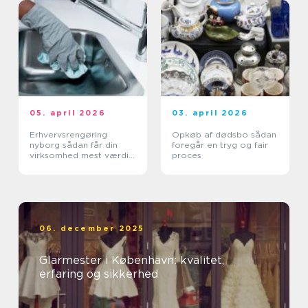
05. april 2026
03. april 2026
Erhvervsrengøring
Opkøb af dødsbo sådan
nyborg sådan får din
foregår en tryg og fair
virksomhed mest værdi
proces
ud af et rent miljø
06. december 2025
Glarmester i København: kvalitet,
erfaring og sikkerhed