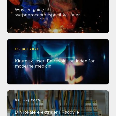
Wps: en guide til
svejseprocedurespecifikationer
31. juli 2025
Kirurgisk laser: En revolution inden for
moderne medicin
07. maj 2025
Din lokale elektriker i Rødovre