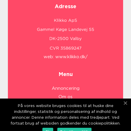
Adresse
web:
www.klikko.dk/
Menu
Annoncering
Om os
Cookies
På vores website bruges cookies til at huske dine
indstillinger, statistik og personalisering af indhold og
Kontakt os
annoncer. Denne information deles med tredjepart. Ved
Sitemap
fortsat brug af websiden godkender du cookiepolitikken.