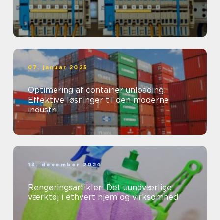
07. januar 2025
Optimering af container unloading:
Effektive løsninger til den moderne
industri
13. december 2024
Rengøringsartikler: Det uundværlige
værktøj i ethvert hjem og virksomhed