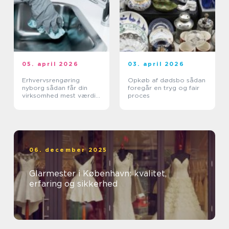
05. april 2026
03. april 2026
Erhvervsrengøring
Opkøb af dødsbo sådan
nyborg sådan får din
foregår en tryg og fair
virksomhed mest værdi
proces
ud af et rent miljø
06. december 2025
Glarmester i København: kvalitet,
erfaring og sikkerhed