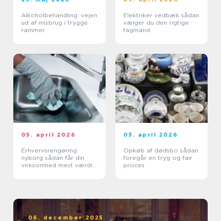
Alkoholbehandling: vejen
Elektriker vedbæk sådan
ud af misbrug i trygge
vælger du den rigtige
rammer
fagmand
05. april 2026
03. april 2026
Erhvervsrengøring
Opkøb af dødsbo sådan
nyborg sådan får din
foregår en tryg og fair
virksomhed mest værdi
proces
ud af et rent miljø
06. december 2025