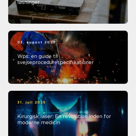
løsninger
03. august 2025
Wps: en guide til
svejseprocedurespecifikationer
31. juli 2025
Kirurgisk laser: En revolution inden for
moderne medicin