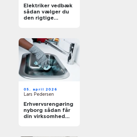
Elektriker vedbæk
sådan vælger du
den rigtige
fagmand
05. april 2026
Lars Pedersen
Erhvervsrengøring
nyborg sådan får
din virksomhed
mest værdi ud af
et rent miljø