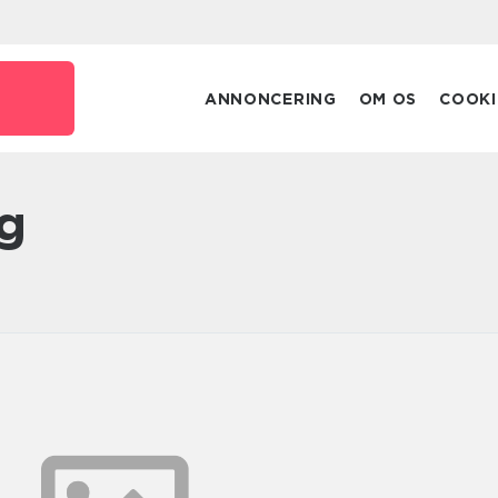
ANNONCERING
OM OS
COOKI
ng