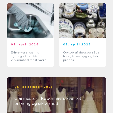
05. april 2026
03. april 2026
Erhvervsrengøring
Opkøb af dødsbo sådan
nyborg sådan får din
foregår en tryg og fair
virksomhed mest værdi
proces
ud af et rent miljø
06. december 2025
Glarmester i København: kvalitet,
erfaring og sikkerhed