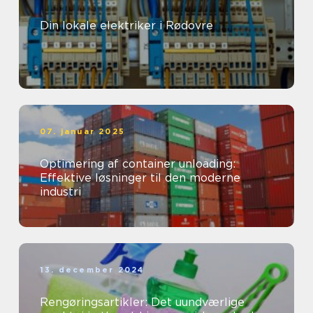
Din lokale elektriker i Rødovre
07. januar 2025
Optimering af container unloading:
Effektive løsninger til den moderne
industri
13. december 2024
Rengøringsartikler: Det uundværlige