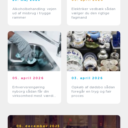
Alkoholbehandling: vejen
Elektriker vedbæk sådan
ud af misbrug i trygge
vælger du den rigtige
rammer
fagmand
05. april 2026
03. april 2026
Erhvervsrengøring
Opkøb af dødsbo sådan
nyborg sådan får din
foregår en tryg og fair
virksomhed mest værdi
proces
ud af et rent miljø
06. december 2025