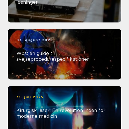
løsninger
03. august 2025
Wps: en guide til
svejseprocedurespecifikationer
31. juli 2025
Kirurgisk laser: En revolution inden for
moderne medicin