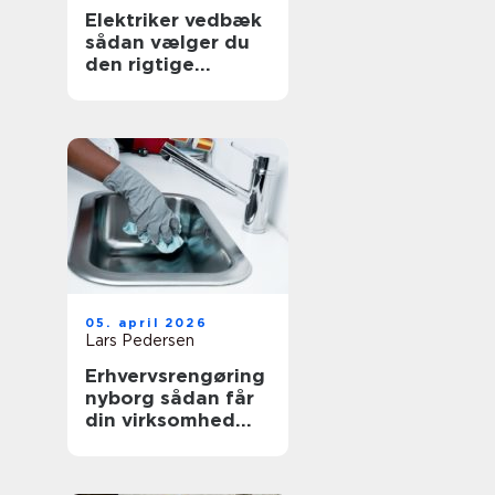
Elektriker vedbæk
sådan vælger du
den rigtige
fagmand
05. april 2026
Lars Pedersen
Erhvervsrengøring
nyborg sådan får
din virksomhed
mest værdi ud af
et rent miljø