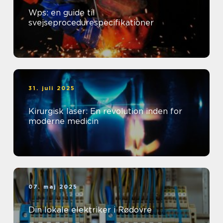
Wps: en guide til
svejseprocedurespecifikationer
31. juli 2025
Kirurgisk laser: En revolution inden for
moderne medicin
07. maj 2025
Din lokale elektriker i Rødovre