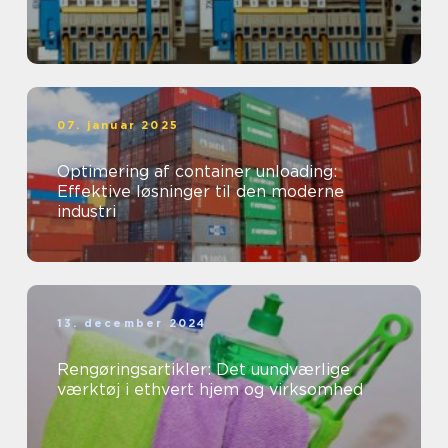
07. januar 2025
Optimering af container unloading:
Effektive løsninger til den moderne
industri
13. december 2024
Rengøringsartikler: Det uundværlige
værktøj i ethvert hjem og virksomhed