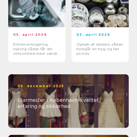
05. april 2026
03. april 2026
Erhvervsrengøring
Opkøb af dødsbo sådan
nyborg sådan får din
foregår en tryg og fair
virksomhed mest værdi
proces
ud af et rent miljø
06. december 2025
Glarmester i København: kvalitet,
erfaring og sikkerhed