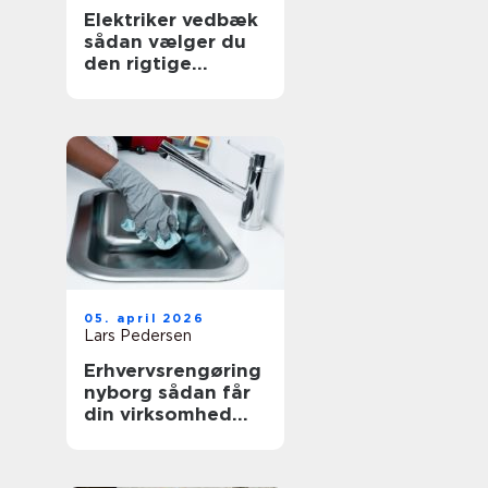
Elektriker vedbæk
sådan vælger du
den rigtige
fagmand
05. april 2026
Lars Pedersen
Erhvervsrengøring
nyborg sådan får
din virksomhed
mest værdi ud af
et rent miljø