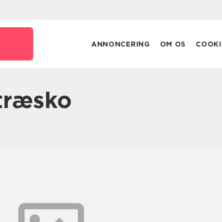
ANNONCERING
OM OS
COOKI
stræsko