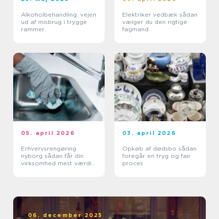
Alkoholbehandling: vejen
Elektriker vedbæk sådan
ud af misbrug i trygge
vælger du den rigtige
rammer
fagmand
05. april 2026
03. april 2026
Erhvervsrengøring
Opkøb af dødsbo sådan
nyborg sådan får din
foregår en tryg og fair
virksomhed mest værdi
proces
ud af et rent miljø
06. december 2025