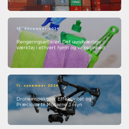
13. december 2024
Rengøringsartikler: Det uundværlige
værktøj i ethvert hjem og virksomhed
11. november 2024
Droneinspektion: Effektivitet og
Præcision til Moderne Tilsyn