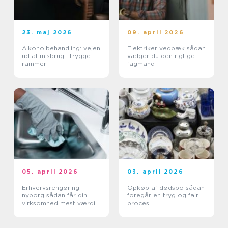
23. maj 2026
09. april 2026
Alkoholbehandling: vejen
Elektriker vedbæk sådan
ud af misbrug i trygge
vælger du den rigtige
rammer
fagmand
05. april 2026
03. april 2026
Erhvervsrengøring
Opkøb af dødsbo sådan
nyborg sådan får din
foregår en tryg og fair
virksomhed mest værdi
proces
ud af et rent miljø