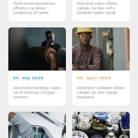
Tankrensningsmaskine:
Advokat vejen sådan
effektiv og sikker
vælger du den rette
rengøring af tanke
juridiske hjælp lokalt
23. maj 2026
09. april 2026
Alkoholbehandling: vejen
Elektriker vedbæk sådan
ud af misbrug i trygge
vælger du den rigtige
rammer
fagmand