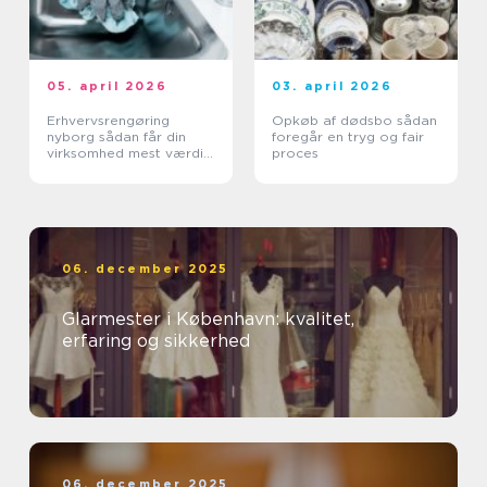
05. april 2026
03. april 2026
Erhvervsrengøring
Opkøb af dødsbo sådan
nyborg sådan får din
foregår en tryg og fair
virksomhed mest værdi
proces
ud af et rent miljø
06. december 2025
Glarmester i København: kvalitet,
erfaring og sikkerhed
06. december 2025