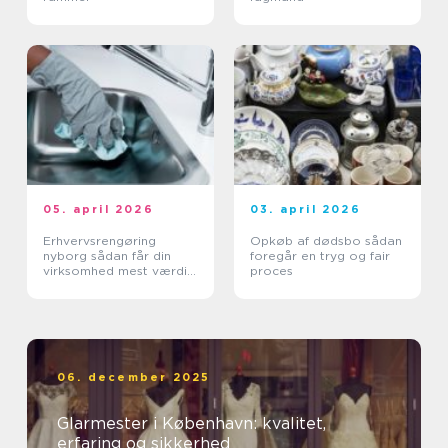
05. april 2026
03. april 2026
Erhvervsrengøring
Opkøb af dødsbo sådan
nyborg sådan får din
foregår en tryg og fair
virksomhed mest værdi
proces
ud af et rent miljø
06. december 2025
Glarmester i København: kvalitet,
erfaring og sikkerhed