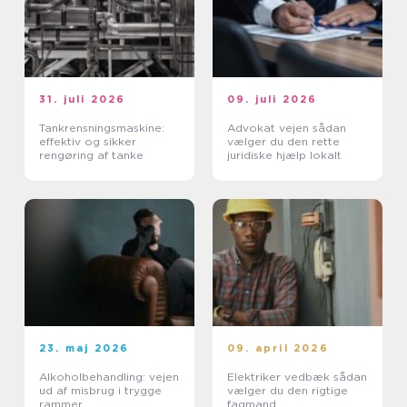
31. juli 2026
09. juli 2026
Tankrensningsmaskine:
Advokat vejen sådan
effektiv og sikker
vælger du den rette
rengøring af tanke
juridiske hjælp lokalt
23. maj 2026
09. april 2026
Alkoholbehandling: vejen
Elektriker vedbæk sådan
ud af misbrug i trygge
vælger du den rigtige
rammer
fagmand