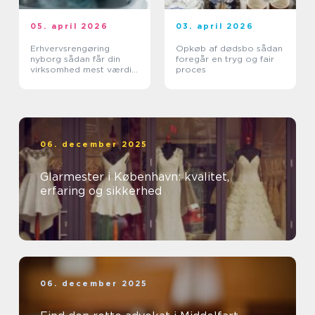
05. april 2026
03. april 2026
Erhvervsrengøring
Opkøb af dødsbo sådan
nyborg sådan får din
foregår en tryg og fair
virksomhed mest værdi
proces
ud af et rent miljø
06. december 2025
Glarmester i København: kvalitet,
erfaring og sikkerhed
06. december 2025