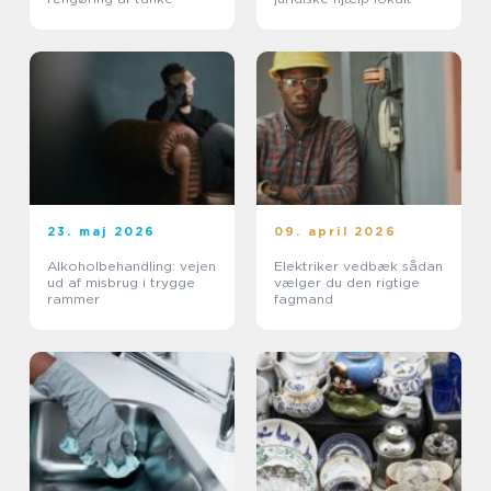
23. maj 2026
09. april 2026
Alkoholbehandling: vejen
Elektriker vedbæk sådan
ud af misbrug i trygge
vælger du den rigtige
rammer
fagmand