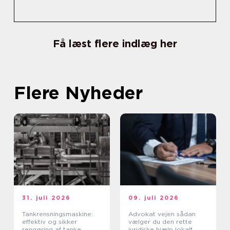
Få læst flere indlæg her
Flere Nyheder
31. juli 2026
09. juli 2026
Tankrensningsmaskine:
Advokat vejen sådan
effektiv og sikker
vælger du den rette
rengøring af tanke
juridiske hjælp lokalt