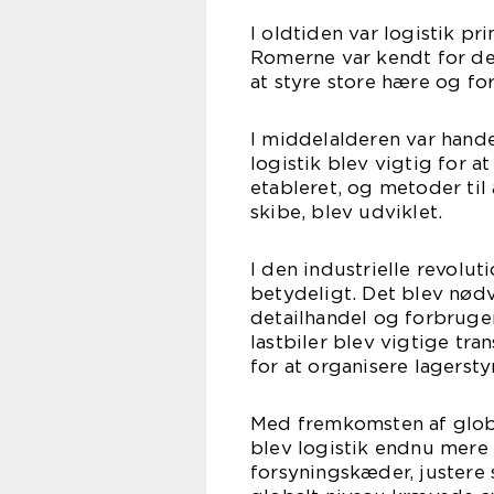
I oldtiden var logistik p
Romerne var kendt for de
at styre store hære og f
I middelalderen var hande
logistik blev vigtig for a
etableret, og metoder til 
skibe, blev udviklet.
I den industrielle revolut
betydeligt. Det blev nødv
detailhandel og forbruger
lastbiler blev vigtige tr
for at organisere lagersty
Med fremkomsten af globa
blev logistik endnu mere 
forsyningskæder, justere