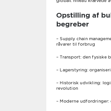
globalt niveau krævede av
Opstilling af b
begreber
– Supply chain management
råvarer til forbrug
– Transport: den fysiske b
– Lagerstyring: organiser
– Historisk udvikling: log
revolution
– Moderne udfordringer: 