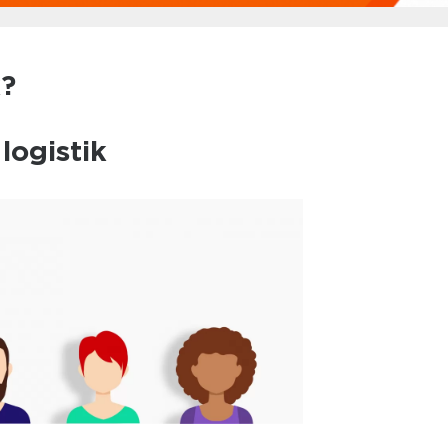
k?
 logistik