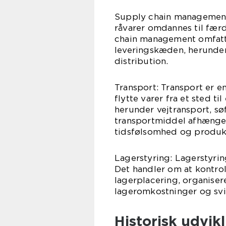
Supply chain management:
råvarer omdannes til fær
chain management omfatter
leveringskæden, herunder
distribution.
Transport: Transport er en
flytte varer fra et sted ti
herunder vejtransport, søf
transportmiddel afhænger 
tidsfølsomhed og produkt
Lagerstyring: Lagerstyring
Det handler om at kontrol
lagerplacering, organise
lageromkostninger og svi
Historisk udvikl