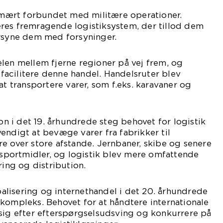
rimært forbundet med militære operationer.
res fremragende logistiksystem, der tillod dem
orsyne dem med forsyninger.
len mellem fjerne regioner på vej frem, og
t facilitere denne handel. Handelsruter blev
at transportere varer, som f.eks. karavaner og
ion i det 19. århundrede steg behovet for logistik
endigt at bevæge varer fra fabrikker til
e over store afstande. Jernbaner, skibe og senere
ansportmidler, og logistik blev mere omfattende
ring og distribution.
lisering og internethandel i det 20. århundrede
kompleks. Behovet for at håndtere internationale
 sig efter efterspørgselsudsving og konkurrere på