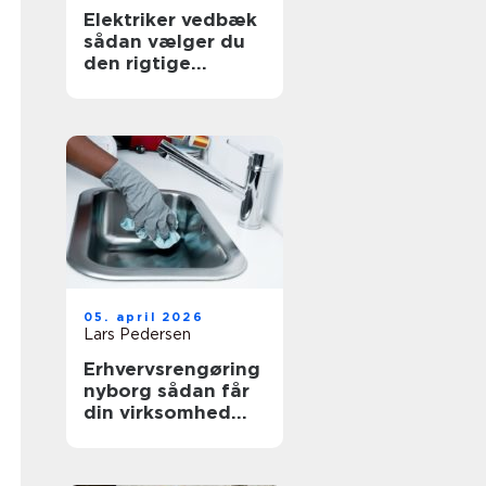
Elektriker vedbæk
sådan vælger du
den rigtige
fagmand
05. april 2026
Lars Pedersen
Erhvervsrengøring
nyborg sådan får
din virksomhed
mest værdi ud af
et rent miljø