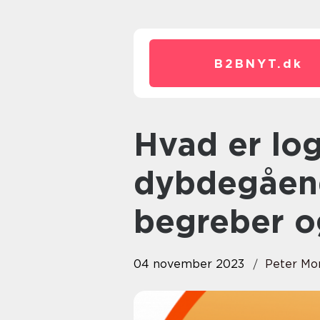
B2BNYT.
dk
Hvad er logistik: En
dybdegåend
begreber og
04 november 2023
Peter Mo