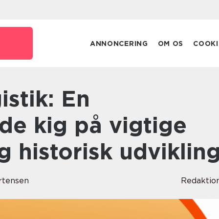
ANNONCERING
OM OS
COOKI
e kig på vigtige
 historisk udviklin
rtensen
Redaktio