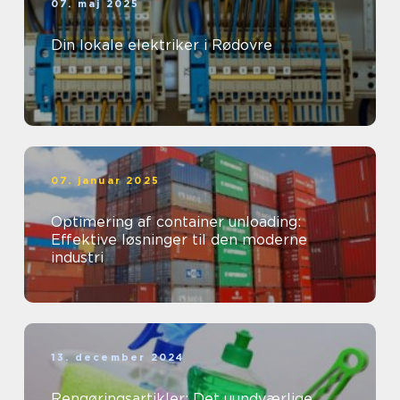
07. maj 2025
Din lokale elektriker i Rødovre
07. januar 2025
Optimering af container unloading:
Effektive løsninger til den moderne
industri
13. december 2024
Rengøringsartikler: Det uundværlige