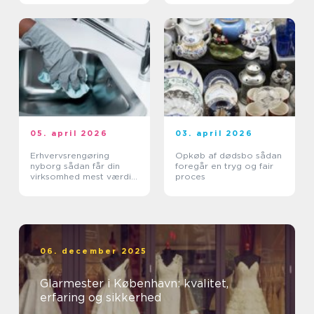
05. april 2026
03. april 2026
Erhvervsrengøring
Opkøb af dødsbo sådan
nyborg sådan får din
foregår en tryg og fair
virksomhed mest værdi
proces
ud af et rent miljø
06. december 2025
Glarmester i København: kvalitet,
erfaring og sikkerhed