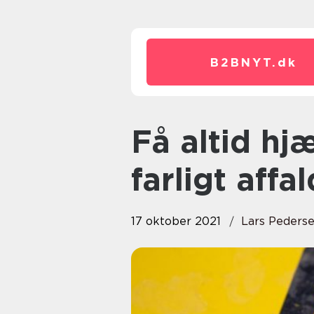
B2BNYT.
dk
Få altid hjælp til at håndtere
farligt affal
17 oktober 2021
Lars Peders