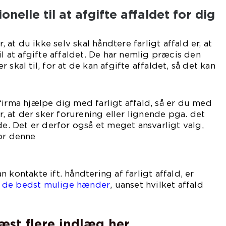
nelle til at afgifte affaldet for dig
r, at du ikke selv skal håndtere farligt affald er, at
il at afgifte affaldet. De har nemlig præcis den
 skal til, for at de kan afgifte affaldet, så det kan
firma hjælpe dig med farligt affald, så er du med
or, at der sker forurening eller lignende pga. det
de. Det er derfor også et meget ansvarligt valg,
or denne
ælp.
 kontakte ift. håndtering af farligt affald, er
 de bedst mulige hænder
, uanset hvilket affald
læst flere indlæg her