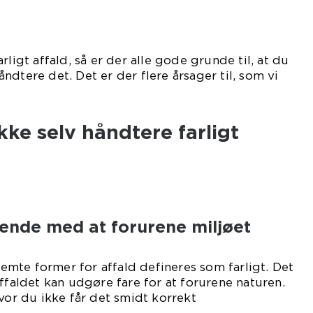
rligt affald, så er der alle gode grunde til, at du
 håndtere det. Det er der flere årsager til, som vi
mmer ind på her.
kke selv håndtere farligt
n ende med at forurene miljøet
stemte former for affald defineres som farligt. Det
ffaldet kan udgøre fare for at forurene naturen.
hvor du ikke får det smidt korrekt