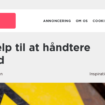
ANNONCERING
OM OS
COOKI
d
en
Inspirat