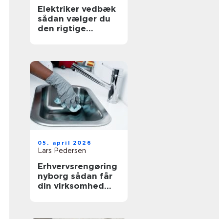
Elektriker vedbæk
sådan vælger du
den rigtige
fagmand
05. april 2026
Lars Pedersen
Erhvervsrengøring
nyborg sådan får
din virksomhed
mest værdi ud af
et rent miljø