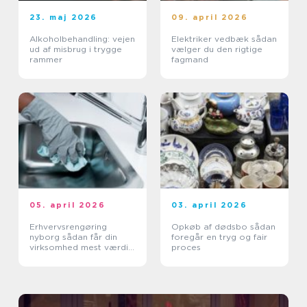
23. maj 2026
09. april 2026
Alkoholbehandling: vejen
Elektriker vedbæk sådan
ud af misbrug i trygge
vælger du den rigtige
rammer
fagmand
05. april 2026
03. april 2026
Erhvervsrengøring
Opkøb af dødsbo sådan
nyborg sådan får din
foregår en tryg og fair
virksomhed mest værdi
proces
ud af et rent miljø