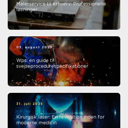
Malerservice til erhverv: Professionelle
løsninger
03. august 2025
Wps: en guide til
svejseprocedurespecifikationer
31. juli 2025
Kirurgisk laser: En revolution inden for
moderne medicin