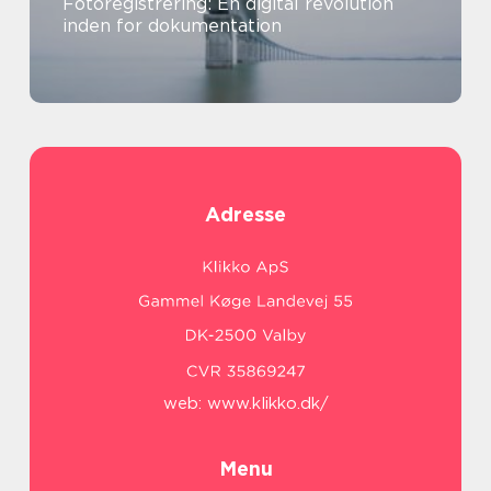
Fotoregistrering: En digital revolution
inden for dokumentation
Adresse
web:
www.klikko.dk/
Menu