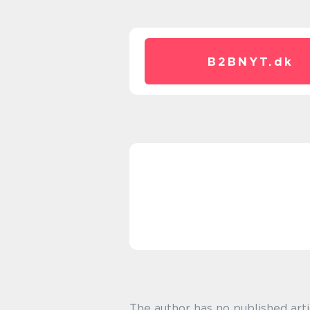
B2BNYT.
dk
The author has no published arti