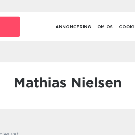
ANNONCERING
OM OS
COOKI
Mathias Nielsen
cles yet