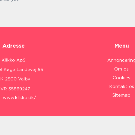
Adresse
Menu
Annoncerin
Om os
Cookies
Kontakt os
Sitemap
:
www.klikko.dk/